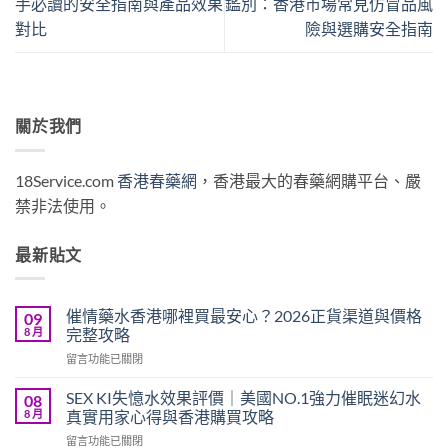
手必讀的安全指南與產品效果
鑑別：香港市場常見仿冒品風
對比
險與選購安全指南
關於我們
18Service.com
香港春藥網
，香港最大的春藥網購平台、嚴
禁非法使用。
最新貼文
催情藥水香港哪裡買最安心？2026正貨渠道與價格
09
8 月
完整攻略
在
留言功能已關閉
〈催
情
SEX KI失憶水效果評價｜美國NO.1強力催眠迷幻水
08
藥
8 月
真實用家心得與香港購買攻略
水
在
留言功能已關閉
香