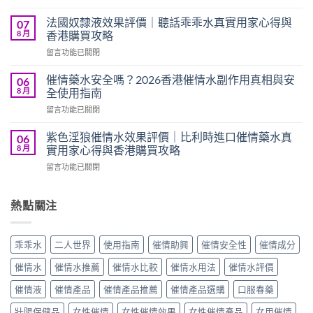
〈SEX
港
KI
哪
法國奴隸液效果評價｜聽話乖乖水真實用家心得與
07
失
裡
8 月
香港購買攻略
憶
買
在
留言功能已關閉
水
最
〈法
效
安
國
果
催情藥水安全嗎？2026香港催情水副作用真相與安
06
心？
奴
評
8 月
全使用指南
2026
隸
價
正
在
留言功能已關閉
液
｜
貨
〈催
效
美
渠
情
果
紫色淫狼催情水效果評價｜比利時進口催情藥水真
06
國
道
藥
評
8 月
實用家心得與香港購買攻略
NO.1
與
水
價
強
價
在
留言功能已關閉
安
｜
力
格
〈紫
全
聽
催
完
色
嗎？
話
眠
整
淫
熱點關注
2026
乖
迷
攻
狼
香
乖
幻
略〉
催
港
水
水
中
情
催
真
乖乖水
二人世界
使用指南
催情助興
催情安全性
催情成分
真
水
情
實
實
效
水
用
催情水
催情水推薦
催情水比較
催情水用法
催情水評價
用
果
副
家
家
評
作
催情液
催情產品
催情產品推薦
催情產品選購
口服春藥
心
心
價
用
得
得
｜
壯陽保健品
女性催情
女性催情效果
女性催情產品
女用催情
真
與