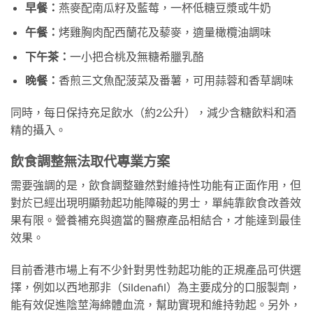
早餐：
燕麥配南瓜籽及藍莓，一杯低糖豆漿或牛奶
午餐：
烤雞胸肉配西蘭花及藜麥，適量橄欖油調味
下午茶：
一小把合桃及無糖希臘乳酪
晚餐：
香煎三文魚配菠菜及番薯，可用蒜蓉和香草調味
同時，每日保持充足飲水（約2公升），減少含糖飲料和酒
精的攝入。
飲食調整無法取代專業方案
需要強調的是，飲食調整雖然對維持性功能有正面作用，但
對於已經出現明顯勃起功能障礙的男士，單純靠飲食改善效
果有限。營養補充與適當的醫療產品相結合，才能達到最佳
效果。
目前香港市場上有不少針對男性勃起功能的正規產品可供選
擇，例如以西地那非（Sildenafil）為主要成分的口服製劑，
能有效促進陰莖海綿體血流，幫助實現和維持勃起。另外，