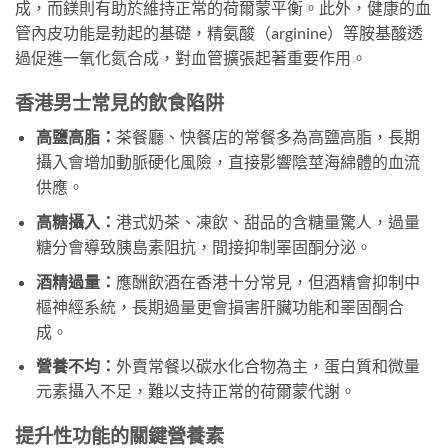
成，而鎂則有助於維持正常的荷爾蒙平衡。此外，健康的血
管內皮功能是勃起的基礎，精氨酸（arginine）等胺基酸透
過促進一氧化氮合成，對血管擴張起著重要作用。
香港男士常見的飲食陷阱
高鹽高脂：
茶餐廳、快餐店的常餐多為高鹽高脂，長期
攝入會增加動脈硬化風險，直接影響陰莖海綿體的血流
供應。
高糖攝入：
港式奶茶、凍飲、甜品的含糖量驚人，過量
糖分會導致胰島素阻抗，間接抑制睪固酮分泌。
酒精過量：
應酬飲酒在香港十分常見，但酒精會抑制中
樞神經系統，長期過量更會損害肝臟功能和睪固酮合
成。
營養不均：
外賣常餐以碳水化合物為主，蛋白質和微量
元素攝入不足，難以支持正常的荷爾蒙代謝。
提升性功能的關鍵營養素