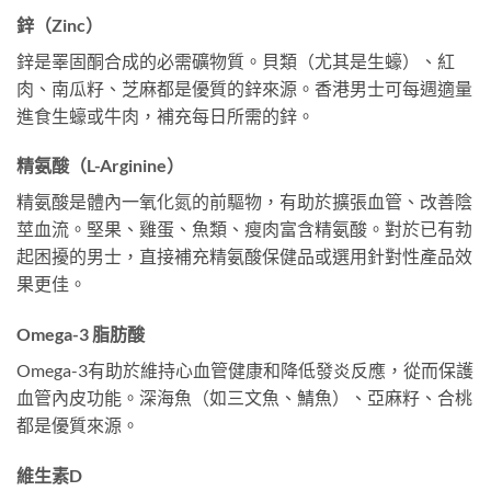
鋅（Zinc）
鋅是睪固酮合成的必需礦物質。貝類（尤其是生蠔）、紅
肉、南瓜籽、芝麻都是優質的鋅來源。香港男士可每週適量
進食生蠔或牛肉，補充每日所需的鋅。
精氨酸（L-Arginine）
精氨酸是體內一氧化氮的前驅物，有助於擴張血管、改善陰
莖血流。堅果、雞蛋、魚類、瘦肉富含精氨酸。對於已有勃
起困擾的男士，直接補充精氨酸保健品或選用針對性產品效
果更佳。
Omega-3 脂肪酸
Omega-3有助於維持心血管健康和降低發炎反應，從而保護
血管內皮功能。深海魚（如三文魚、鯖魚）、亞麻籽、合桃
都是優質來源。
維生素D