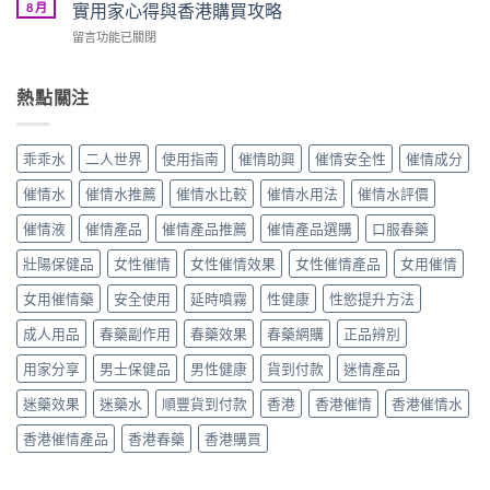
藥
評
8 月
實用家心得與香港購買攻略
NO.1
與
水
價
強
價
在
留言功能已關閉
安
｜
力
格
〈紫
全
聽
催
完
色
嗎？
話
眠
整
淫
熱點關注
2026
乖
迷
攻
狼
香
乖
幻
略〉
催
港
水
水
中
情
催
真
乖乖水
二人世界
使用指南
催情助興
催情安全性
催情成分
真
水
情
實
實
效
水
用
催情水
催情水推薦
催情水比較
催情水用法
催情水評價
用
果
副
家
家
評
作
催情液
催情產品
催情產品推薦
催情產品選購
口服春藥
心
心
價
用
得
得
｜
壯陽保健品
女性催情
女性催情效果
女性催情產品
女用催情
真
與
與
比
相
香
香
利
女用催情藥
安全使用
延時噴霧
性健康
性慾提升方法
與
港
港
時
安
購
購
成人用品
春藥副作用
春藥效果
春藥網購
正品辨別
進
全
買
買
口
使
攻
攻
用家分享
男士保健品
男性健康
貨到付款
迷情產品
催
用
略〉
略〉
情
指
中
中
迷藥效果
迷藥水
順豐貨到付款
香港
香港催情
香港催情水
藥
南〉
水
中
香港催情產品
香港春藥
香港購買
真
實
用