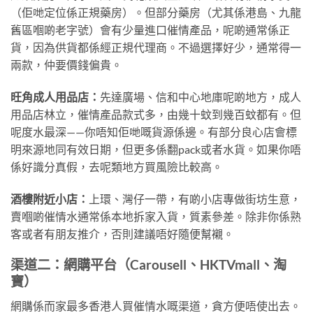
（佢哋定位係正規藥房）。但部分藥房（尤其係港島、九龍
舊區嗰啲老字號）會有少量進口催情產品，呢啲通常係正
貨，因為供貨都係經正規代理商。不過選擇好少，通常得一
兩款，仲要價錢偏貴。
旺角成人用品店：
先達廣場、信和中心地庫呢啲地方，成人
用品店林立，催情產品款式多，由幾十蚊到幾百蚊都有。但
呢度水最深——你唔知佢哋嘅貨源係邊。有部分良心店會標
明來源地同有效日期，但更多係翻pack或者水貨。如果你唔
係好識分真假，去呢類地方買風險比較高。
酒樓附近小店：
上環、灣仔一帶，有啲小店專做街坊生意，
賣嗰啲催情水通常係本地拆家入貨，質素參差。除非你係熟
客或者有朋友推介，否則建議唔好隨便幫襯。
渠道二：網購平台（Carousell、HKTVmall、淘
寶）
網購係而家最多香港人買催情水嘅渠道，貪方便唔使出去。