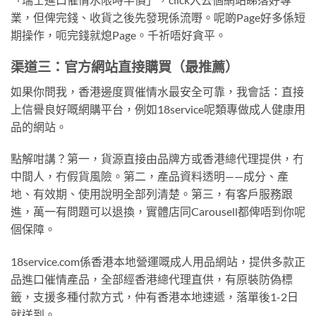
業，但俾完錢、收貨之後先發現係流嘢。呢啲Page好多係短
期操作，呃完錢就熄Page。千祈唔好貪平。
渠道三：官方網站直接購買（最推薦）
如果你問我，香港邊度買催情水最安全可靠，我會話：直接
上信譽良好嘅網購平台，例如18service呢類專做成人健康用
品的網站。
點解咁講？第一，貨源直接由品牌方或香港總代理提供，冇
中間人，冇假貨風險。第二，產品資料透明——成分、產
地、有效期、使用說明全部列清楚。第三，有客戶服務跟
進，萬一有問題可以退換，實體店同Carousell都俾唔到你呢
個保障。
18service.com係香港本地營運嘅成人用品網站，提供多款正
品進口催情產品，全部經香港總代理直供，有原裝防偽標
籤，支援多種付款方式，仲有香港本地速遞，落單後1-2日
就送到。