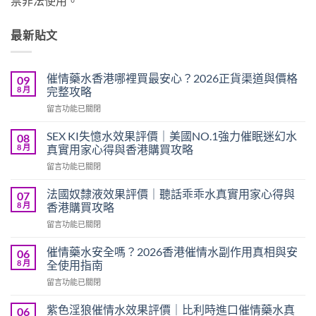
禁非法使用。
最新貼文
催情藥水香港哪裡買最安心？2026正貨渠道與價格
09
8 月
完整攻略
在
留言功能已關閉
〈催
情
SEX KI失憶水效果評價｜美國NO.1強力催眠迷幻水
08
藥
8 月
真實用家心得與香港購買攻略
水
在
留言功能已關閉
香
〈SEX
港
KI
哪
法國奴隸液效果評價｜聽話乖乖水真實用家心得與
07
失
裡
8 月
香港購買攻略
憶
買
在
留言功能已關閉
水
最
〈法
效
安
國
果
催情藥水安全嗎？2026香港催情水副作用真相與安
06
心？
奴
評
8 月
全使用指南
2026
隸
價
正
在
留言功能已關閉
液
｜
貨
〈催
效
美
渠
情
果
紫色淫狼催情水效果評價｜比利時進口催情藥水真
06
國
道