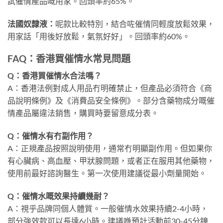
試催情產品嘅用家。回頭率約65%。
法國奴隸液：
呢款比較特別，結合咗催情同輕度放鬆效果，
用家話「用後好放鬆，氣氛好好」。回頭率約60%。
FAQ：香港買催情水常見問題
Q：香港買催情水合法嗎？
A：香港法例對成人用品冇明確禁止，但產品必須符合《商
品說明條例》及《消費品安全條例》。部分含藥物成分嘅催
情產品屬違法銷售，購買時要留意成分表。
Q：催情水有冇副作用？
A：正規產品按照說明使用，通常冇明顯副作用。但如果你
有心臟病、高血壓、甲狀腺問題，或者正在服用其他藥物，
使用前最好諮詢醫生。第一次使用建議從最小劑量開始。
Q：催情水嘅效果持續幾耐？
A：視乎品牌同個人體質。一般催情水效果持續2-4小時，
部分強效款可以長達6小時。建議喺預計活動前30-45分鐘