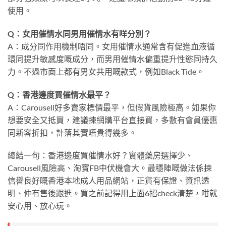
使用。
Q：女用催情水同男用催情水有咩分別？
A：成分同作用機制唔同。女用催情水通常含有促進血液循
環同提升敏感度嘅成分，而男用催情水偏重提升性慾同持久
力。不過市面上都有男女共用嘅款式，例如Black Tide。
Q：香港邊度買催情水最平？
A：Carousell好多賣家標價最平，但假貨風險極高。如果你
想要安全又抵買，建議揀網購平台直接買，多數有會員優惠
同新客折扣，計落其實唔貴得幾多。
總結一句：香港邊度買催情水好？實體藥房選擇少、
Carousell風險高、淘寶FB中伏機會大。最穩陣嘅做法係揀
信譽良好嘅香港本地成人用品網站，正貨有保證、資訊透
明、仲有售後跟進。買之前記得用上面6招check清楚，咁就
安心用、放心玩。