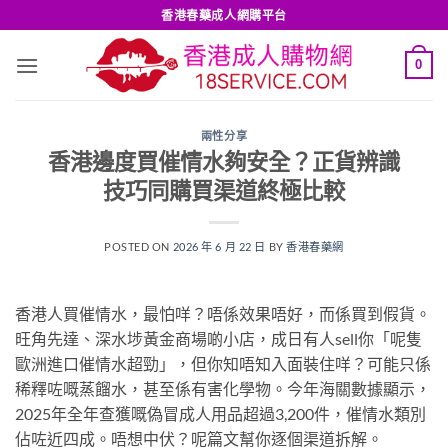
Skip
香港春藥成人網購平台
to
content
0
兩性分享
香港邊度買催情水夠安全？正貨辨識
技巧同購買渠道終極比較
POSTED ON
2026 年 6 月 22 日
BY
香港春藥網
香港人買催情水，最怕咩？唔係效果唔好，而係買到假貨。
旺角先達、深水埗黃金商場啲小店，成日有人sell你「呢隻
歐洲進口催情水超勁」，但你知唔知入面裝住咩？可能只係
稀釋咗嘅蒸餾水，甚至係有害化學物。今年海關數據顯示，
2025年全年查獲嘅偽冒成人用品超過3,200件，催情水類別
佔咗近四成。唔想中伏？呢篇文幫你逐個渠道拆解。