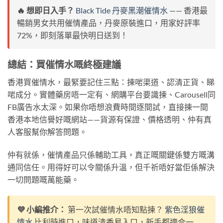
🔥 想即日入手？
Black Tide 丹麥黑潮催情水
—— 香港最
暢銷男女共用催情產品，丹麥原裝進口，用家好評率
72%，即刻落單最快明日送到！
總結：買催情水嘅終極建議
香港買催情水，最緊要記住三點：揀啱渠道、認清正貨、睇
啱成分。實體藥房唔一定有、網購平台要識揀、Carousell同
FB廣告水太深。如果你唔想浪費時間逐間試，直接揀一間
香港本地信譽好嘅網站——貨源有保證、價格透明、仲有真
人客服幫你解答問題。
仲有就係，催情產品只係輔助工具，真正嘅關鍵係雙方嘅溝
通同信任。用得好可以令關係升溫，但千祈唔好當佢係解決
一切問題嘅萬能藥。
💜 小編推介：
第一次試催情水唔知點揀？
紫色淫狼催
情水
比利時進口，味道清香易入口，新手都適合一