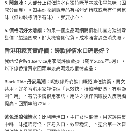
5. 聞氣味：
大部分正貨催情水有獨特嘅草本或化學氣味（因
成分而異）。如果你收到嘅產品有強烈酒精味或者冇任何氣
味（但包裝標明係有味），就要小心。
6. 價格唔好太離譜：
如果一個產品嘅網購價格比官方建議零
售價平超過四成，好大機會係假貨。成本唔會憑空消失嘅。
香港用家真實評價：邊款催情水口碑最好？
我哋整合咗18service用家嘅評價數據（截至2026年5月），
以下係香港買家回頭率最高嘅幾款催情產品：
Black Tide 丹麥黑潮：
呢款係丹麥進口嘅招牌催情藥，男女
共用，好多香港用家評價佢「見效快、持續時間長、冇明顯
副作用」。有唔少情侶用家話，用咗之後伴侶嘅投入度明顯
提高。回頭率約72%。
紫色淫狼催情水：
比利時進口，主打女性催情。用家評價集
中喺「味道唔奇怪、容易入口、效果穩定」。適合第一次嘗