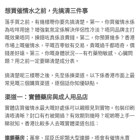
想買催情水之前，先搞清三件事
落手買之前，有幾樣嘢你要先搞清楚。第一，你買催情水係
為咗咩用途？增強氣氛定係解決伴侶性冷淡？唔同品牌主打
嘅效果唔同，揀錯咗真係浪費錢。第二，你預算幾多？香港
市場上嘅催情水，平嘅百零蚊有交易，貴嘅過千都唔奇，價
錢差好遠。第三，你嘅身體狀況——有冇藥物敏感、心臟問
題？用之前一定要睇清楚成分表。
搞清楚呢三樣嘢之後，先至係揀渠道。以下係香港市面上最
常見嘅三個購買渠道，逐個話你知優缺點。
渠道一：實體藥房與成人用品店
實體店買催情水最大嘅好處係可以親眼見到實物。包裝印刷
清唔清晰？封口有冇被開過？有效期到幾時？呢啲嘢上手一
睇就知。香港比較多人去嘅實體渠道包括：
連鎖藥房：
萬寧、屈臣氏呢類大型連鎖，唔會有催情水賣