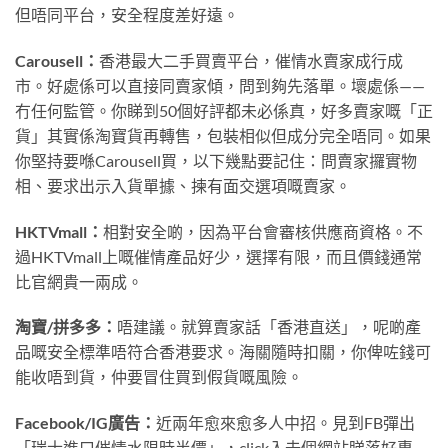
但唔同平台，安全程度差好遠。
Carousell：
香港最大二手買賣平台，催情水賣家成行成
市。好處係可以直接同賣家傾，問到夠先落單。壞處係——
冇任何監管。你睇到50個好評都未必係真，好多賣家嘅「正
貨」其實係淘寶貨再轉售，包裝相似但成分完全唔同。如果
你堅持要喺Carousell買，以下幾點要記住：問賣家攞實物
相、要求出示入貨單據、揀有面交選項嘅賣家。
HKTVmall：
相對安全啲，因為平台會審核供應商資格。不
過HKTVmall上嘅催情產品好少，選擇有限，而且價錢通常
比官網貴一兩成。
淘寶/拼多多：
唔建議。就算賣家話「香港直送」，呢啲產
品嘅安全標準唔符合香港要求。海關隨時扣關，你俾咗錢可
能收唔到貨，仲要冒住買到假貨嘅風險。
Facebook/IG廣告：
近兩年愈來愈多人中招。見到FB彈出
「瑞士進口催情水限時半價」，click入去個網站睇落好專