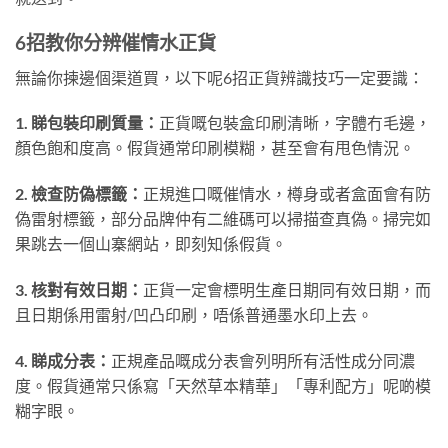
6招教你分辨催情水正貨
無論你揀邊個渠道買，以下呢6招正貨辨識技巧一定要識：
1. 睇包裝印刷質量：
正貨嘅包裝盒印刷清晰，字體冇毛邊，
顏色飽和度高。假貨通常印刷模糊，甚至會有甩色情況。
2. 檢查防偽標籤：
正規進口嘅催情水，樽身或者盒面會有防
偽雷射標籤，部分品牌仲有二維碼可以掃描查真偽。掃完如
果跳去一個山寨網站，即刻知係假貨。
3. 核對有效日期：
正貨一定會標明生產日期同有效日期，而
且日期係用雷射/凹凸印刷，唔係普通墨水印上去。
4. 睇成分表：
正規產品嘅成分表會列明所有活性成分同濃
度。假貨通常只係寫「天然草本精華」「專利配方」呢啲模
糊字眼。