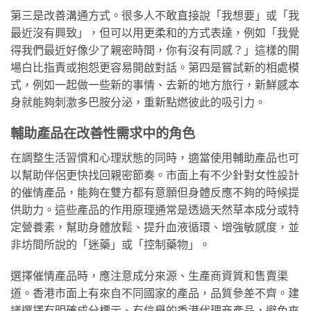
第三是改善溝通方式。很多人不敢直接說「我想要」或「我
最近沒有興致」，但可以用更柔和的方式表達，例如「我覺
得我們最近好像少了親密時間，你有沒有同感？」這樣的開
場白比指責或抱怨更容易開啟對話。第四是嘗試新的相處模
式，例如一起做一些新的事情、去新的地方旅行，新鮮感本
身就能夠刺激多巴胺分泌，重新點燃彼此的吸引力。
輔助產品在改善性需求中的角色
在調整生活習慣和心理狀態的同時，適當使用輔助產品也可
以幫助伴侶更快找回親密節奏。市面上有不少針對女性設計
的催情產品，能夠在雙方都有意願但身體反應不夠的時候提
供助力。這些產品的作用原理通常是透過天然草本成分或特
定營養素，幫助身體放鬆、提升血液循環、增強敏感度，並
非坊間所說的「迷藥」或「控制藥物」。
選擇催情產品時，應注意成分來源、生產商資質和售賣渠
道。香港市面上有來自不同國家的產品，品質參差不齊。建
議選擇有明確成分標示、有信譽的香港代理商產品，避免來