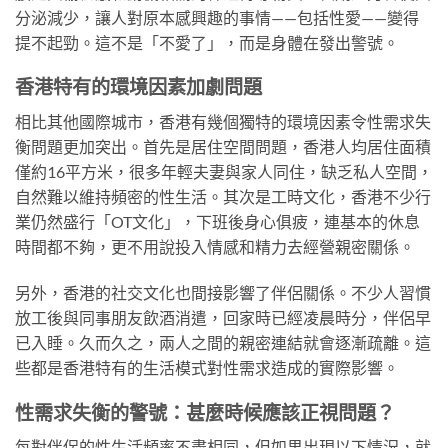
分泌減少，讓人對原本感興趣的事情——包括性愛——變得
提不起勁。這不是「不愛了」，而是身體在發出警號。
香港特有的環境因素加劇問題
相比其他國際城市，香港有幾個獨特的環境因素令性需求失
衡問題更加突出。首先是居住空間問題，香港人均居住面積
僅約16平方米，很多年輕夫妻與家人同住，缺乏私人空間，
自然難以維持頻密的性生活。其次是工時文化，香港不少行
業仍然盛行「OT文化」，下班後身心俱疲，連基本的休息
時間都不夠，更不用說投入情感和精力去經營親密關係。
另外，香港的社交文化也間接影響了伴侶關係。不少人習慣
放工後與同事朋友飲酒消遣，回家時已經凌晨時分，伴侶早
已入睡。久而久之，兩人之間的親密連結就會逐漸疏離。這
些都是香港特有的生活模式對性需求造成的實際影響。
性需求失衡的警號：甚麼時候應該正視問題？
每對伴侶的性生活頻率不盡相同，但如果出現以下情況，就