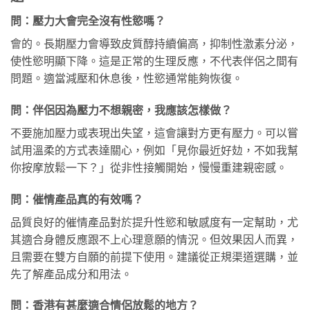
問：壓力大會完全沒有性慾嗎？
會的。長期壓力會導致皮質醇持續偏高，抑制性激素分泌，
使性慾明顯下降。這是正常的生理反應，不代表伴侶之間有
問題。適當減壓和休息後，性慾通常能夠恢復。
問：伴侶因為壓力不想親密，我應該怎樣做？
不要施加壓力或表現出失望，這會讓對方更有壓力。可以嘗
試用溫柔的方式表達關心，例如「見你最近好攰，不如我幫
你按摩放鬆一下？」從非性接觸開始，慢慢重建親密感。
問：催情產品真的有效嗎？
品質良好的催情產品對於提升性慾和敏感度有一定幫助，尤
其適合身體反應跟不上心理意願的情況。但效果因人而異，
且需要在雙方自願的前提下使用。建議從正規渠道選購，並
先了解產品成分和用法。
問：香港有甚麼適合情侶放鬆的地方？