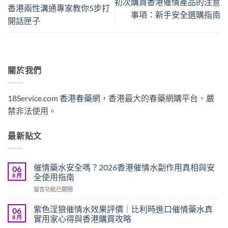
初次購買香港催情產品的注意
香港兩性溝通專家教你5步打
事項：新手安全選購指南
開話匣子
關於我們
18Service.com
香港春藥網
，香港最大的春藥網購平台、嚴
禁非法使用。
最新貼文
催情藥水安全嗎？2026香港催情水副作用真相與安
06
8 月
全使用指南
在
留言功能已關閉
〈催
情
紫色淫狼催情水效果評價｜比利時進口催情藥水真
06
藥
8 月
實用家心得與香港購買攻略
水