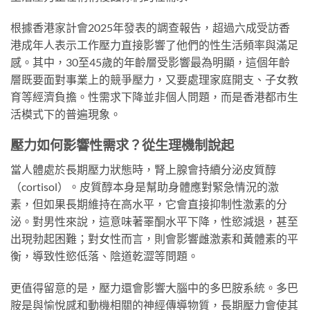
根據香港家計會2025年發表的調查報告，超過六成受訪香
港成年人表示工作壓力直接影響了他們的性生活頻率與滿足
感。其中，30至45歲的年齡層受影響最為明顯，這個年齡
層既要面對事業上的競爭壓力，又要處理家庭開支、子女教
育等經濟負擔。性需求下降並非個人問題，而是香港都市生
活模式下的普遍現象。
壓力如何影響性需求？從生理機制說起
當人體處於長期壓力狀態時，腎上腺會持續分泌皮質醇
（cortisol）。皮質醇本身是幫助身體應對緊急情況的激
素，但如果長期維持在高水平，它會直接抑制性激素的分
泌。對男性來說，這意味著睪酮水平下降，性慾減退，甚至
出現勃起困難；對女性而言，則會影響雌激素和黃體素的平
衡，導致性慾低落、陰道乾澀等問題。
更值得留意的是，壓力還會影響大腦中的多巴胺系統。多巴
胺是與愉悅感和動機相關的神經傳導物質，長期壓力會使其