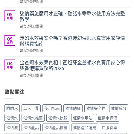
在
留言功能已關閉
安
〈紫
全
色
嗎？
迷情藥怎麼用才正確？聽話水乖乖水使用方法完整
05
淫
2026
8 月
教學
狼
香
在
留言功能已關閉
催
港
〈迷
情
催
情
水
迷幻水效果安全嗎？香港迷幻催眠水真實用家評價
05
情
藥
效
8 月
與購買指南
水
怎
果
副
在
留言功能已關閉
麼
評
作
〈迷
用
價
用
幻
才
金蒼蠅水效果真相｜西班牙金蒼蠅水真實用家心得
04
｜
真
水
正
8 月
與香港購買攻略2026
比
相
效
確？
利
與
在
留言功能已關閉
果
聽
時
安
〈金
安
話
進
全
蒼
全
水
口
使
蠅
熱點關注
嗎？
乖
催
用
水
香
乖
情
指
效
港
水
藥
南〉
果
迷
使
乖乖水
二人世界
使用指南
催情助興
催情安全性
催情成分
水
中
真
幻
用
真
相
催
方
催情水
催情水推薦
催情水比較
催情水用法
催情水評價
實
｜
眠
法
用
西
水
催情液
催情產品
催情產品推薦
催情產品選購
口服春藥
完
家
班
真
整
心