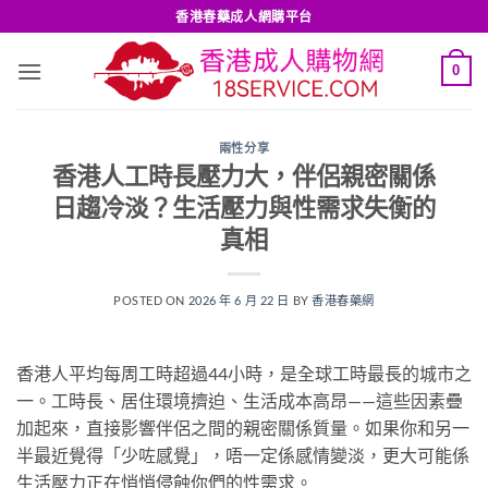
Skip
香港春藥成人網購平台
to
content
0
兩性分享
香港人工時長壓力大，伴侶親密關係
日趨冷淡？生活壓力與性需求失衡的
真相
POSTED ON
2026 年 6 月 22 日
BY
香港春藥網
香港人平均每周工時超過44小時，是全球工時最長的城市之
一。工時長、居住環境擠迫、生活成本高昂——這些因素疊
加起來，直接影響伴侶之間的親密關係質量。如果你和另一
半最近覺得「少咗感覺」，唔一定係感情變淡，更大可能係
生活壓力正在悄悄侵蝕你們的性需求。