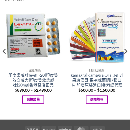
口服壯陽藥
口服壯陽藥
印度樂威壯levifil-20|印度雙
kamagra|Kamagra Oral Jelly|
效立威大|印度雙效樂威
果凍偉哥|果凍威而鋼|7種口
壯|20mg|香港藥店正品
味|印度原裝進口|香港總代理
Price
Price
$
899.00
–
$
2,499.00
$
500.00
–
$
1,500.00
range:
range:
$899.00
$500.00
選擇規格
選擇規格
.
through
through
$2,499.00
$1,500.
This
This
product
product
has
has
multiple
multiple
Visa
PayPal
Stripe
MasterCard
Cash