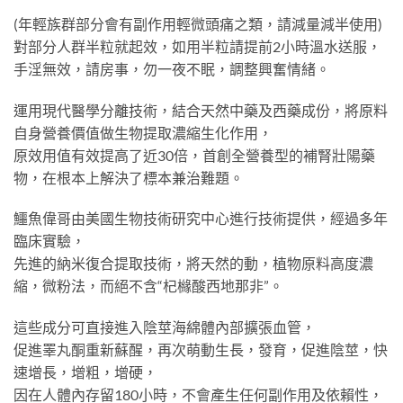
(年輕族群部分會有副作用輕微頭痛之類，請減量減半使用)
對部分人群半粒就起效，如用半粒請提前2小時溫水送服，
手淫無效，請房事，勿一夜不眠，調整興奮情緒。
運用現代醫學分離技術，結合天然中藥及西藥成份，將原料
自身營養價值做生物提取濃縮生化作用，
原效用值有效提高了近30倍，首創全營養型的補腎壯陽藥
物，在根本上解決了標本兼治難題。
鱷魚偉哥由美國生物技術研究中心進行技術提供，經過多年
臨床實驗，
先進的納米復合提取技術，將天然的動，植物原料高度濃
縮，微粉法，而絕不含“杞櫞酸西地那非”。
這些成分可直接進入陰莖海綿體內部擴張血管，
促進睪丸酮重新蘇醒，再次萌動生長，發育，促進陰莖，快
速增長，增粗，增硬，
因在人體內存留180小時，不會產生任何副作用及依賴性，