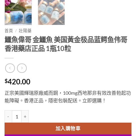
首頁
/
壯陽藥
鱷魚偉哥 金鱷魚 美国黃金极品蓝鳄鱼伟哥
香港藥店正品 1瓶10粒
420.00
$
正宗美國輝瑞原廠威而鋼，100mg西地那非有效改善勃起功
能障礙。香港正品，隱密包裝配送。立即選購！
鱷魚偉哥 金鱷魚 美国黃金极品蓝鳄鱼伟哥 香港藥店正品 1瓶10粒 數量
加入購物車