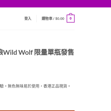
0
登入
購物車 /
$
0.00
ild Wolf 限量單瓶發售
驗。無色無味易於使用，香港正品現貨。
限量單瓶發售 香港現貨 數量