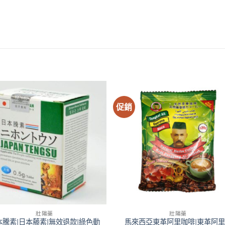
促銷
壯陽藥
壯陽藥
本騰素|日本藤素|無效退款|綠色動
馬來西亞東革阿里咖啡|東革阿