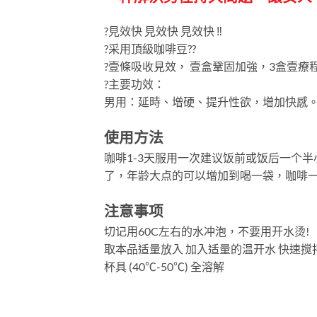
?見效快 見效快 見效快 ‼️
?采用頂級咖啡豆??
?壹條吸收見效， 壹盒鞏固加強，3盒壹療程‼
?主要功效：
男用：延時、增硬、提升性欲，增加快感
使用方法
咖啡1-3天服用一次建议饭前或饭后一个
了，年龄大点的可以增加到喝一袋，咖啡一
注意事项
切记用60C左右的水冲泡，不要用开水烫!
取本品适量放入 加入适量的温开水 快速搅拌
杯具 (40℃-50℃) 全溶解