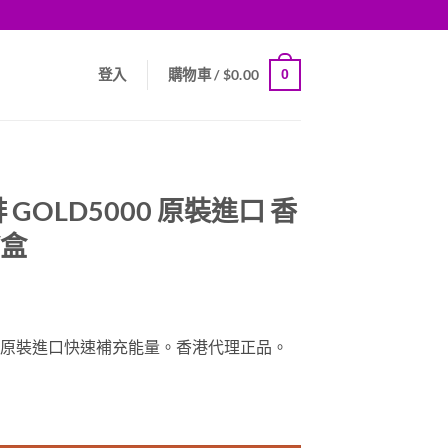
0
登入
購物車 /
$
0.00
GOLD5000 原裝進口 香
/盒
rrent
ice
00原裝進口快速補充能量。香港代理正品。
99.00.
裝進口 香港代理正品 10包/盒 數量