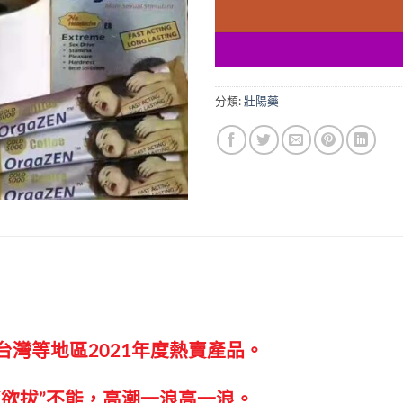
分類:
壯陽藥
灣等地區2021年度熱賣產品。
“欲拔”不能，高潮一浪高一浪。