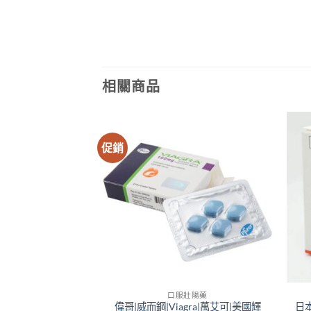
相關商品
促銷
壯陽藥
口服壯陽藥
達|levitra德國拜
偉哥|威而鋼|Viagra|萬艾可|美國輝
日