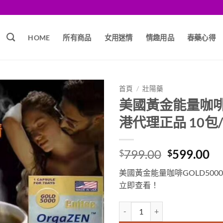
HOME
所有商品
女用迷情
情趣用品
春藥心得
首頁
/
壯陽藥
美國黃金能量咖啡 
港代理正品 10包
Original
Cu
799.00
599.00
$
$
price
pr
美國黃金能量咖啡GOLD50
was:
is:
立即查看！
$799.00.
$5
美國黃金能量咖啡 GOLD5000 原