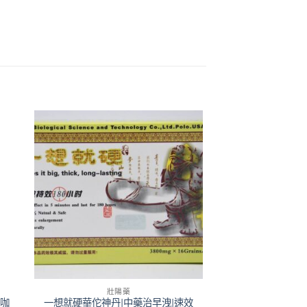
壯陽藥
里咖
一想就硬華佗神丹|中藥治早洩|速效