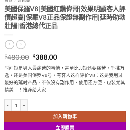
首頁
/
壯陽藥
美國保羅V8|美國紅鑽偉哥|效果明顯客人評
價超高|保羅V8正品保證無副作用|延時助勃
壯陽|香港總代正品
Original
Current
480.00
388.00
$
$
price
price
时间短是男人最痛苦的事情，甚至比JJ短还要痛苦，千挑万
was:
is:
选，还是美国保罗V8号，有客人这样评价V8：这是我用过
$480.00.
$388.00.
最好的延时产品，不仅没有副作用，使用还方便，包装尤其
精美！
！
推荐给大家
美國保羅V8|美國紅鑽偉哥|效果明顯客人評價超高|保羅V8正品保證無
加入購物車
立即購買