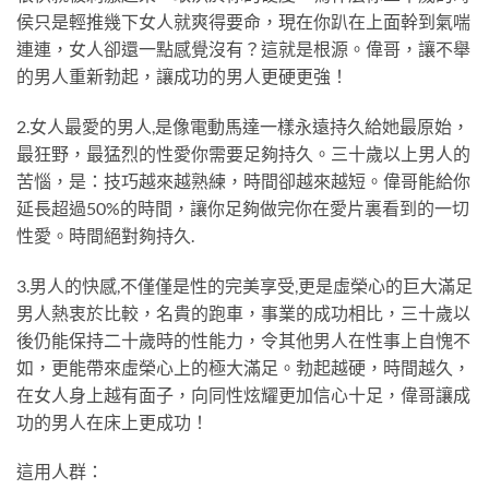
侯只是輕推幾下女人就爽得要命，現在你趴在上面幹到氣喘
連連，女人卻還一點感覺沒有？這就是根源。偉哥，讓不舉
的男人重新勃起，讓成功的男人更硬更強！
2.女人最愛的男人,是像電動馬達一樣永遠持久給她最原始，
最狂野，最猛烈的性愛你需要足夠持久。三十歲以上男人的
苦惱，是：技巧越來越熟練，時間卻越來越短。偉哥能給你
延長超過50%的時間，讓你足夠做完你在愛片裏看到的一切
性愛。時間絕對夠持久.
3.男人的快感,不僅僅是性的完美享受,更是虛榮心的巨大滿足
男人熱衷於比較，名貴的跑車，事業的成功相比，三十歲以
後仍能保持二十歲時的性能力，令其他男人在性事上自愧不
如，更能帶來虛榮心上的極大滿足。勃起越硬，時間越久，
在女人身上越有面子，向同性炫耀更加信心十足，偉哥讓成
功的男人在床上更成功！
這用人群：