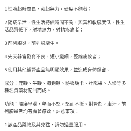
1 性喚起時間長，勃起無力，硬度不夠者；
2 陽痿早泄，性生活持續時間不夠，興奮和敏感度低，性生
活品質低下，射精無力，射精疼痛者；
3 前列腺炎，前列腺增生。
4 先天器官發育不良，短小纖細，萎縮疲軟者；
5 使用其他補腎產品無明顯效果，並造成身體傷害。
成分：鹿鞭、牛鞭、海狗鞭、秘魯瑪卡、壯陽果、人慘等多
種名貴藥材配制而成。
功能：陽痿早泄，舉而不堅，堅而不挺。對腎虧，虛汗，前
列腺患者均有顯著療效。註意事項：
1.該產品藥效及其兇猛，請勿過量服用。