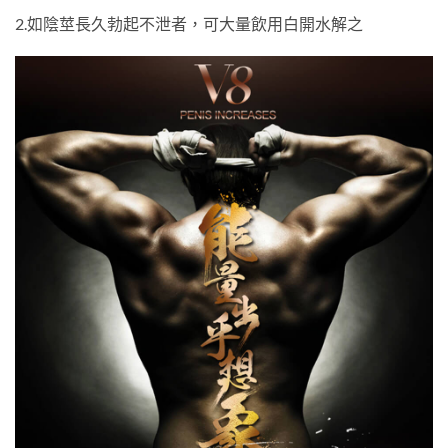
2.如陰莖長久勃起不泄者，可大量飲用白開水解之