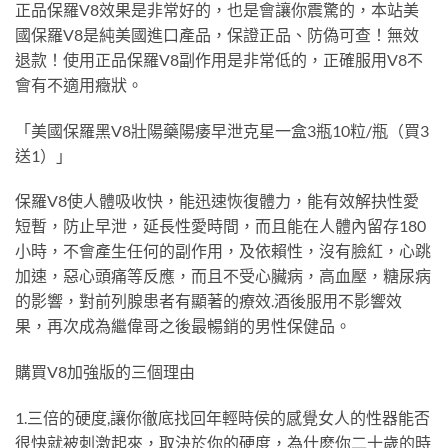
正品保羅V8效果是非常好的，也是會讓你震驚的，本站美
國保羅V8是純美國進口產品，保證正品、防偽可查！無效
退款！使用正品保羅V8副作用是非常低的，正確服用V8不
會有不適用癥狀。
「美國保羅黑V8壯陽藥陽痿早泄克星一盒3瓶10粒/瓶（買3
送1）」
保羅V8使人體吸收快，能迅速恢復體力，能有效解抉性愛
短暫，防止早泄，延長性愛時間，而且能在人體內留存180
小時，不會產生任何的副作用，及依賴性，沒有臉紅，心跳
加速，惡心頭痛等反應，而且不受心臟病，高血壓，糖尿病
的影響，對前列腺患者有顯著的療效.酒後服用不影響效
果，再次成為繼偉哥之後最暢銷的男性保健品。
購買V8加強版的三個理由
1.三倍的硬度,讓你徹底找回年輕時侯的感覺女人的性器能否
很快就被刺激起來，取決於你的硬度，為什麽你二十歲的時