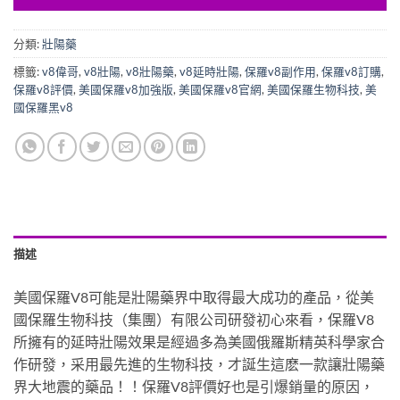
分類:
壯陽藥
標籤:
v8偉哥
,
v8壯陽
,
v8壯陽藥
,
v8延時壯陽
,
保羅v8副作用
,
保羅v8訂購
,
保羅v8評價
,
美國保羅v8加強版
,
美國保羅v8官網
,
美國保羅生物科技
,
美
國保羅黑v8
描述
美國保羅V8可能是壯陽藥界中取得最大成功的產品，從美
國保羅生物科技（集團）有限公司研發初心來看，保羅V8
所擁有的延時壯陽效果是經過多為美國俄羅斯精英科學家合
作研發，采用最先進的生物科技，才誕生這麽一款讓壯陽藥
界大地震的藥品！！保羅V8評價好也是引爆銷量的原因，