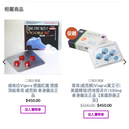
相關商品
促銷
口服壯陽藥
口服壯陽藥
威格拉Vigora 德國紅魔 德國
偉哥|威而鋼|Viagra|萬艾可|
頂級偉哥 威而剛 香港藥店正
美國輝瑞|西地那非片|100mg
品
香港藥店正品【美國原廠正
貨】
$
450.00
Original
Current
$
500.00
$
450.00
price
price
加入購物車
00
was:
is:
加入購物車
gh
$500.00.
$450.00.
.00