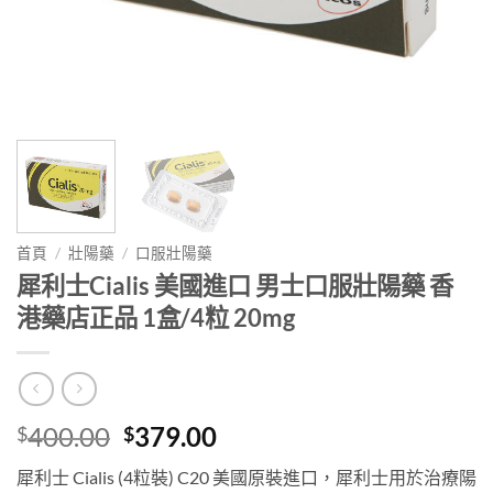
首頁
/
壯陽藥
/
口服壯陽藥
犀利士Cialis 美國進口 男士口服壯陽藥 香
港藥店正品 1盒/4粒 20mg
Original
Current
400.00
379.00
$
$
price
price
犀利士 Cialis (4粒裝) C20 美國原裝進口，犀利士用於治療陽
was:
is: