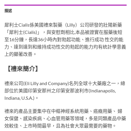
描述
犀利士Cialis係美國禮來製藥（Lilly）公司研發的壯陽新藥
「犀利士(Cialis)」，與安慰劑相比,本品被證實在服藥後短
至16分鐘，長達36小時內對勃起功能、進行成功 性交的能
力、達到達到和維持成功性交的勃起的能力均有統計學意義
上的顯著改善。
【禮來簡介】
禮來公司(Eli Lilly and Company)名列全球十大藥廠之一，總
部位於美國印第安那州之印第安那波利市(Indianapolis,
Indiana, U.S.A.)。
禮來的產品主要集中在中樞神經系統用藥、癌癥用藥、 婦
女保健、感染疾病、心血管用藥等領域，多是同類產品中藥
效較佳、上市時間最早，且為社會大眾最需要的藥物。