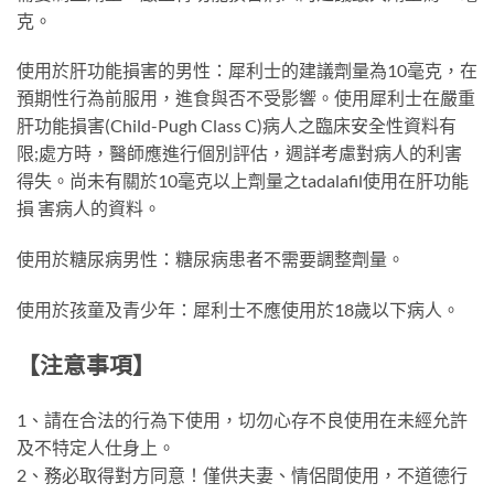
克。
使用於肝功能損害的男性：犀利士的建議劑量為10毫克，在
預期性行為前服用，進食與否不受影響。使用犀利士在嚴重
肝功能損害(Child-Pugh Class C)病人之臨床安全性資料有
限;處方時，醫師應進行個別評估，週詳考慮對病人的利害
得失。尚未有關於10毫克以上劑量之tadalafil使用在肝功能
損 害病人的資料。
使用於糖尿病男性：糖尿病患者不需要調整劑量。
使用於孩童及青少年：犀利士不應使用於18歲以下病人。
【注意事項】
1、請在合法的行為下使用，切勿心存不良使用在未經允許
及不特定人仕身上。
2、務必取得對方同意！僅供夫妻、情侶間使用，不道德行