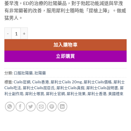
萎早洩，ED的治療的壯陽藥品，對于勃起功能減退與早洩
$400.00.
$379.00.
有非常顯著的改善，服用犀利士隨時能「提槍上陣」。做威
猛男人。
犀利士Cialis 美國進口 男士口服壯陽藥 香港藥店正品 1盒/4粒 20mg 數
加入購物車
立即購買
分類:
口服壯陽藥
,
壯陽藥
標籤:
Cialis官網
,
Cialis香港
,
犀利士Cialis 20mg
,
犀利士Cialis價格
,
犀利士
Cialis吃法
,
犀利士Cialis屈臣氏
,
犀利士Cialis真假
,
犀利士Cialis說明書
,
犀
利士副作用
,
犀利士哪買
,
犀利士官網
,
犀利士效果
,
犀利士香港
,
美國禮來