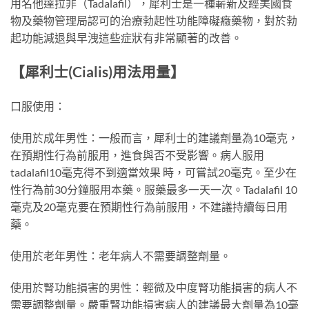
用名他達拉非（Tadalafil），犀利士是一種嶄新及經美國食
物及藥物管理局認可的治療勃起性功能障礙癥藥物，對於勃
起功能減退與早洩這些症狀有非常顯著的改善。
【犀利士(Cialis)用法用量】
口服使用：
使用於成年男性：一般而言，犀利士的建議劑量為10毫克，
在預期性行為前服用，進食與否不受影響。病人服用
tadalafil10毫克得不到適當效果 時，可嘗試20毫克。至少在
性行為前30分鐘服用本藥。服藥最多一天一次。Tadalafil 10
毫克及20毫克要在預期性行為前服用，不建議持續每日用
藥。
使用於老年男性：老年病人不需要調整劑量。
使用於腎功能損害的男性：輕微及中度腎功能損害的病人不
需要調整劑量。嚴重腎功能損害病人的建議最大劑量為10毫