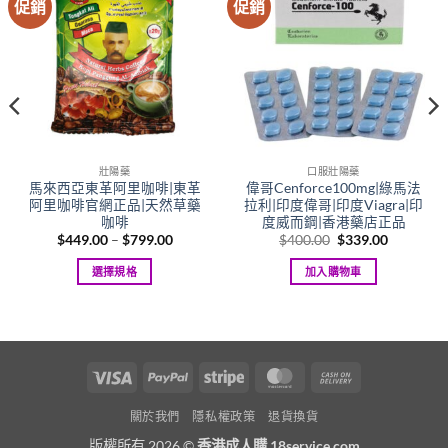
促銷
促銷
壯陽藥
口服壯陽藥
馬來西亞東革阿里咖啡|東革
偉哥Cenforce100mg|綠馬法
阿里咖啡官網正品|天然草藥
拉利|印度偉哥|印度Viagra|印
咖啡
度威而鋼|香港藥店正品
Price
Original
Current
$
449.00
–
$
799.00
$
400.00
$
339.00
range:
price
price
00
$449.00
was:
is:
選擇規格
加入購物車
gh
through
$400.00.
$339.00.
.00
$799.00
This
product
has
multiple
Visa
PayPal
Stripe
MasterCard
Cash
variants.
On
The
關於我們
隱私權政策
退貨換貨
options
Delivery
may
版權所有 2026 ©
香港成人購 18service.com