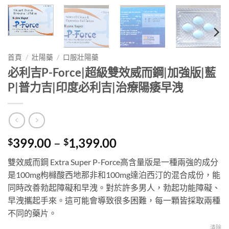
首頁
/
壯陽藥
/
口服壯陽藥
必利吉P-Force|超級雙效威而鋼|加強版|藍
P|普力吉|印度必利吉|治療陽痿早洩
Price
399.00
–
1,399.00
$
$
range:
雙效威而鋼 Extra Super P-Force高含量版是一種兩強的成分
$399.00
是100mg枸櫞酸西地那非和100mg達泊西汀的混合成份，能
through
同時改善勃起障礙和早洩。對於許多男人，勃起功能障礙、
$1,399.00
早洩攜起手來。這可能會導致很多困難，每一顆皆採取兩種
不同的藥片。
清除