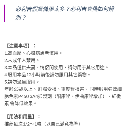
必利吉假貨偽藥太多？必利吉真偽如何辨
別？
【注意事項】：
1.高血壓、心臟病患者慎用。
2.未成年人禁用。
3.本品僅供夫妻、情侶間使用，請勿用于其它用途。
4.服用本品12小時前後請勿服用其它藥物。
5.請勿過量服用。
年齡65歲以上、 肝臟受損、重度腎損害、 同時服用強效細
胞色素P450 3A4抑製劑（酮康唑、伊曲康唑增加）、紅黴
素 會降低效果。
【用法和用量】：
推薦每次1/2～1粒（以自己滿意為準）