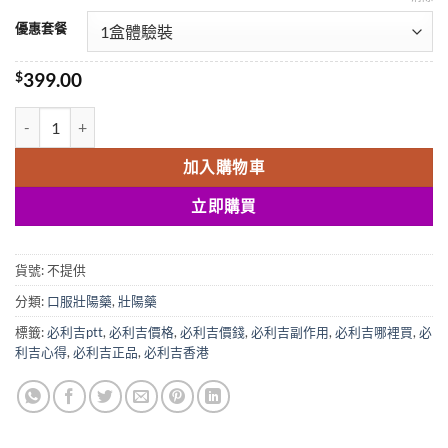
優惠套餐
$
399.00
必利吉P-Force|超級雙效威而鋼|加強版|藍P|普力吉|印度必利吉|治療
加入購物車
立即購買
貨號:
不提供
分類:
口服壯陽藥
,
壯陽藥
標籤:
必利吉ptt
,
必利吉價格
,
必利吉價錢
,
必利吉副作用
,
必利吉哪裡買
,
必
利吉心得
,
必利吉正品
,
必利吉香港