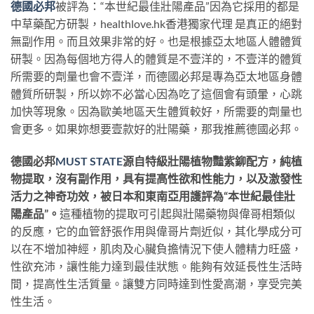
德國必邦
被評為：“本世紀最佳壯陽產品”因為它採用的都是
中草藥配方研製，healthlove.hk香港獨家代理 是真正的絕對
無副作用。而且效果非常的好。也是根據亞太地區人體體質
研製。因為每個地方得人的體質是不壹洋的，不壹洋的體質
所需要的劑量也會不壹洋，而德國必邦是專為亞太地區身體
體質所研製，所以妳不必當心因為吃了這個會有頭暈，心跳
加快等現象。因為歐美地區天生體質較好，所需要的劑量也
會更多。如果妳想要壹款好的壯陽藥，那我推薦德國必邦。
德國必邦
MUST STATE
源自特級壯陽植物豔紫鉚配方，純植
物提取，沒有副作用，具有提高性欲和性能力，以及激發性
活力之神奇功效，被日本和東南亞用護評為“本世紀最佳壯
陽產品”。
這種植物的提取可引起與壯陽藥物與偉哥相類似
的反應，它的血管舒張作用與偉哥片劑近似，其化學成分可
以在不增加神經，肌肉及心臟負擔情況下使人體精力旺盛，
性欲充沛，讓性能力達到最佳狀態。能夠有效延長性生活時
間，提高性生活質量。讓雙方同時達到性愛高潮，享受完美
性生活。