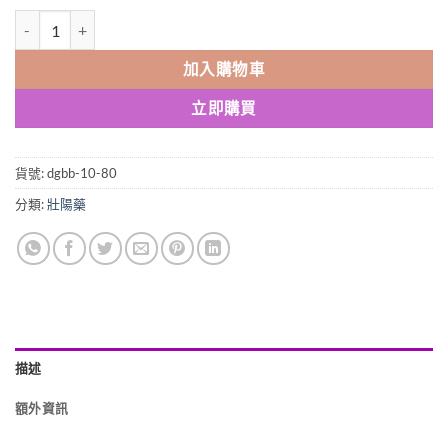
德國必邦|GERMANY MUST STATE|德國配方|效果明顯|香港正品 數量
加入購物車
立即購買
貨號:
dgbb-10-80
分類:
壯陽藥
描述
額外資訊