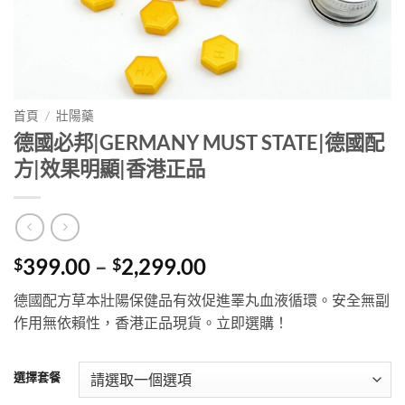
首頁
/
壯陽藥
德國必邦|GERMANY MUST STATE|德國配
方|效果明顯|香港正品
Price
399.00
–
2,299.00
$
$
range:
德國配方草本壯陽保健品有效促進睪丸血液循環。安全無副
$399.00
作用無依賴性，香港正品現貨。立即選購！
through
$2,299.00
選擇套餐