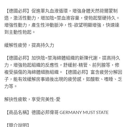
【德國必邦】促進睪丸血液循環，增強身體天然荷爾蒙制
造，激活性動力，增加陰=莖血液容量，使勃起堅硬持久。
增強性動力，產生性沖動脈沖，性-欲望明顯增強，快速達
到主動性勃起。
緩解性疲勞，提高持久力
【德國必邦】加快陰=莖海綿體組織的新陳代謝，提高持久
力，增強勃起組織的反應性，舒緩射-精管、前列腺等，修
複受損傷的海綿體細胞組織。【德國必邦】富含疲勞分解因
子，能有效緩解房事過後出現的疲勞感，如酸軟、嗜睡、乏
力等。
解抉性疲軟，享受完美性-愛
【商品名稱】德國必邦偉哥 GERMANY MUST STATE
【簡介說明】