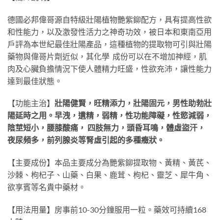
德國必邦偉哥源自特級壯陽植物艷紫鉚配方，具有提高性欲
和性能力，以及激發性活力之神奇功效，被日本和東南亞用
戶評為本世紀最佳壯陽產品，這種植物的提取物可引與壯陽
藥物與偉哥片劑近似，其化學 成份可以在不增加神經，肌
肉及心臟負擔情況下使人體精力旺盛，性欲充沛，讓性能力
達到最佳狀態。
【功能主治】
壯陽健賢，旺精添力，壯陽固元，男性助勃壯
陽延時之用。早洩，遺精，弱精，性功能障礙，性慾減弱，
陰莖短小，腰膝酸痛， 四肢無力，頭昏耳鳴，體虛盜汗，
夜尿頻多，前列腺炎等腎虛引起的多種癥狀。
【主要成份】本品主要成分為艷紫鉚提取物、黃精、黃芪、
沙棘、枸杞子、山藥、白果、鹿茸、枸杞、靈芝、犀牛角、
欲享賓等名貴中藥材。
【用法用量】房事前10-30分鐘服用一粒。藥效可持續168