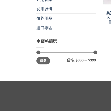
女用迷情
美
客
情趣用品
進口專區
由價格篩選
最
最
價格:
$380
—
$390
篩選
低
高
價
價
格
格