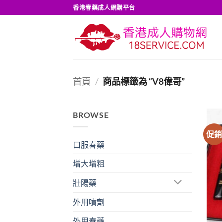
Skip
香港春藥成人網購平台
to
content
首頁
/
商品標籤為 “V8偉哥”
BROWSE
促
口服春藥
增大增粗
壯陽藥
外用噴劑
外用春藥