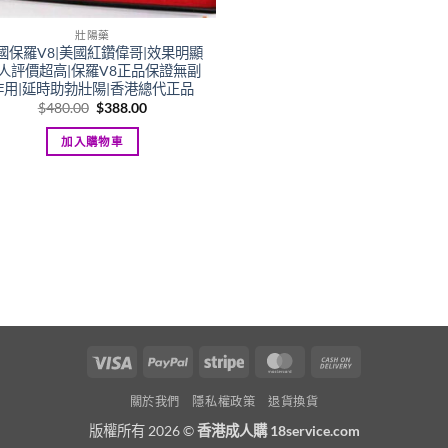
壯陽藥
國保羅V8|美國紅鑽偉哥|效果明顯
人評價超高|保羅V8正品保證無副
作用|延時助勃壯陽|香港總代正品
Original
Current
$
480.00
$
388.00
price
price
was:
is:
加入購物車
$480.00.
$388.00.
Visa
PayPal
Stripe
MasterCard
Cash
On
關於我們
隱私權政策
退貨換貨
Delivery
版權所有 2026 ©
香港成人購 18service.com