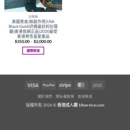
壯陽藥
美國黑金|無副作用|USA
Black Gold|評價最好的壯陽
藥|香港官網正品|2020最受
香港男性喜愛產品
Price
$
350.00
–
$
2,000.00
range:
$350.00
選擇規格
through
$2,000.00
This
product
has
multiple
variants.
Visa
PayPal
Stripe
MasterCard
Cash
The
On
options
關於我們
隱私權政策
退貨換貨
Delivery
may
版權所有 2026 ©
香港成人購 18service.com
be
chosen
on
the