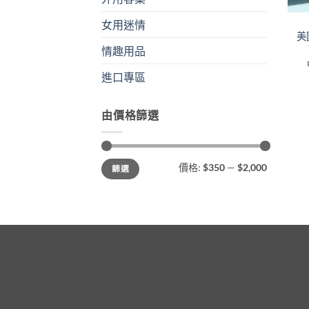
女用迷情
美國
情趣用品
進口專區
由價格篩選
最
最
價格:
$350
—
$2,000
篩選
低
高
價
價
格
格