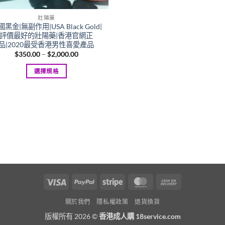
壯陽藥
黑金|無副作用|USA Black Gold|
評價最好的壯陽藥|香港官網正
品|2020最受香港男性喜愛產品
Price
$
350.00
–
$
2,000.00
range:
$350.00
選擇規格
through
$2,000.00
This
product
has
multiple
variants.
The
options
may
be
Visa
PayPal
Stripe
MasterCard
Cash
chosen
On
on
關於我們
隱私權政策
退貨換貨
Delivery
the
版權所有 2026 ©
香港成人購 18service.com
product