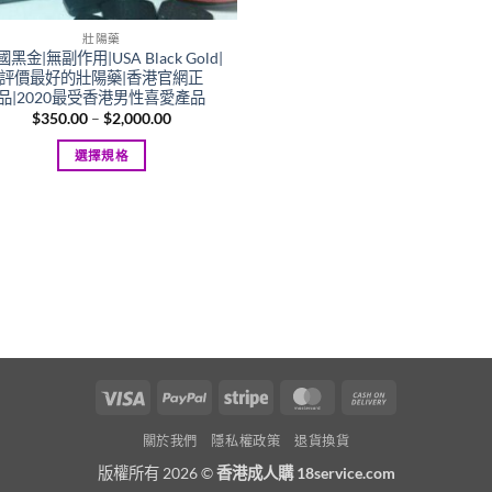
壯陽藥
黑金|無副作用|USA Black Gold|
評價最好的壯陽藥|香港官網正
品|2020最受香港男性喜愛產品
Price
$
350.00
–
$
2,000.00
range:
$350.00
選擇規格
through
$2,000.00
This
product
has
multiple
variants.
The
options
may
be
Visa
PayPal
Stripe
MasterCard
Cash
chosen
On
on
關於我們
隱私權政策
退貨換貨
Delivery
the
版權所有 2026 ©
香港成人購 18service.com
product