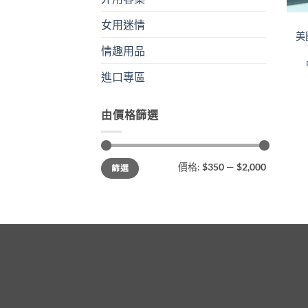
女用迷情
美國
情趣用品
進口專區
由價格篩選
最
最
價格:
$350
—
$2,000
篩選
低
高
價
價
格
格