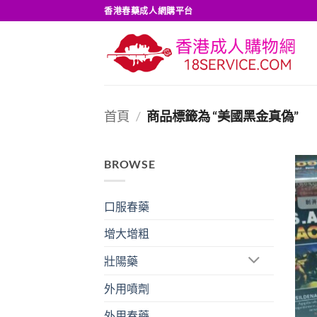
Skip
香港春藥成人網購平台
to
content
首頁
/
商品標籤為 “美國黑金真偽”
BROWSE
口服春藥
增大增粗
壯陽藥
外用噴劑
外用春藥