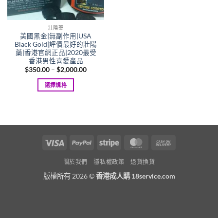
壯陽藥
美國黑金|無副作用|USA
Black Gold|評價最好的壯陽
藥|香港官網正品|2020最受
香港男性喜愛產品
Price
$
350.00
–
$
2,000.00
range:
$350.00
選擇規格
through
$2,000.00
This
product
has
multiple
variants.
Visa
PayPal
Stripe
MasterCard
Cash
The
On
options
關於我們
隱私權政策
退貨換貨
Delivery
may
版權所有 2026 ©
香港成人購 18service.com
be
chosen
on
the