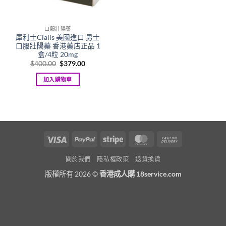
口服壯陽藥
犀利士Cialis 美國進口 男士
口服壯陽藥 香港藥店正品 1
盒/4粒 20mg
Original
Current
$
400.00
$
379.00
price
price
was:
is:
加入購物車
$400.00.
$379.00.
Visa
PayPal
Stripe
MasterCard
Cash
On
關於我們
隱私權政策
退貨換貨
Delivery
版權所有 2026 ©
香港成人購 18service.com