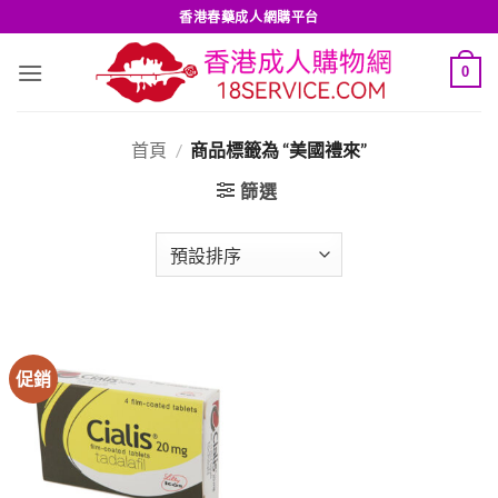
Skip
香港春藥成人網購平台
to
content
0
首頁
/
商品標籤為 “美國禮來”
篩選
促銷