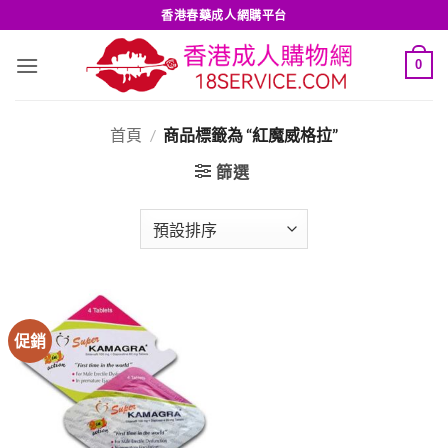
Skip
香港春藥成人網購平台
to
content
0
首頁
/
商品標籤為 “紅魔威格拉”
篩選
促銷