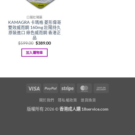
口服壯陽藥
KAMAGRA 卡瑪格 菱形偉哥
雙效威而鋼 160mg 壯陽持久
原裝進口 綠色威而鋼 香港正
品
Original
Current
$
599.00
$
389.00
price
price
was:
is:
加入購物車
$599.00.
$389.00.
Visa
PayPal
Stripe
MasterCard
Cash
On
關於我們
隱私權政策
退貨換貨
Delivery
版權所有 2026 ©
香港成人購 18service.com