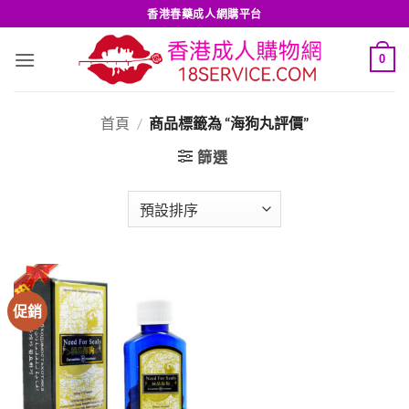
Skip
香港春藥成人網購平台
to
content
0
首頁
/
商品標籤為 “海狗丸評價”
篩選
促銷