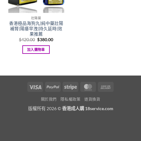
壯陽藥
香港極品海狗丸|純中藥壯陽
補腎|陽痿早洩|持久延時|效
果推薦
Original
Current
$
420.00
$
380.00
price
price
was:
is:
加入購物車
$420.00.
$380.00.
Visa
PayPal
Stripe
MasterCard
Cash
On
關於我們
隱私權政策
退貨換貨
Delivery
版權所有 2026 ©
香港成人購 18service.com