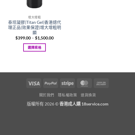
增大增粗
泰坦凝膠|Titan Gel|香港總代
理正品|效果保證|增大增粗明
顯
Price
$
399.00
–
$
1,500.00
range:
$399.00
選擇規格
through
$1,500.00
This
product
has
multiple
variants.
Visa
PayPal
Stripe
MasterCard
Cash
The
On
options
關於我們
隱私權政策
退貨換貨
Delivery
may
版權所有 2026 ©
香港成人購 18service.com
be
chosen
on
the
product