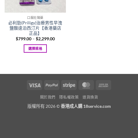
口服壯陽藥
必利勁(Priligy)治療男性早洩
鹽酸達泊西汀片【香港藥店
正品】
Price
$
799.00
–
$
2,299.00
range:
$799.00
選擇規格
through
$2,299.00
This
product
has
multiple
variants.
Visa
PayPal
Stripe
MasterCard
Cash
The
On
options
關於我們
隱私權政策
退貨換貨
Delivery
may
版權所有 2026 ©
香港成人購 18service.com
be
chosen
on
the
product