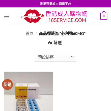
Skip
香港春藥成人網購平台
to
content
0
首頁
/
商品標籤為 “必利勁60MG”
篩選
促銷