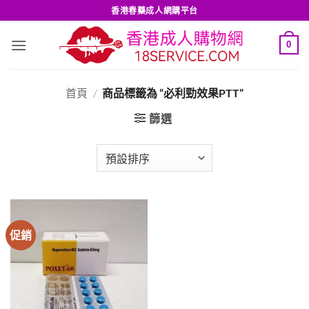
Skip
香港春藥成人網購平台
to
content
0
首頁
/
商品標籤為 “必利勁效果PTT”
篩選
促銷