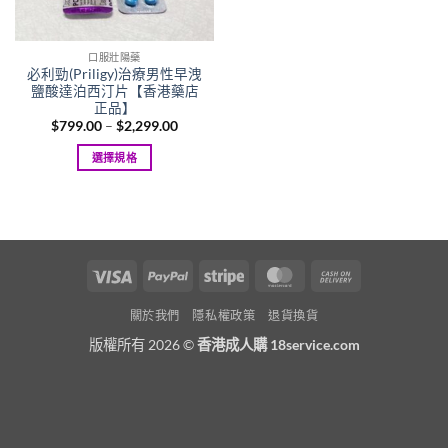
口服壯陽藥
必利勁(Priligy)治療男性早洩
鹽酸達泊西汀片【香港藥店
正品】
Price
$
799.00
–
$
2,299.00
range:
$799.00
選擇規格
through
$2,299.00
This
product
has
multiple
variants.
Visa
PayPal
Stripe
MasterCard
Cash
The
On
options
關於我們
隱私權政策
退貨換貨
Delivery
may
版權所有 2026 ©
香港成人購 18service.com
be
chosen
on
the
product