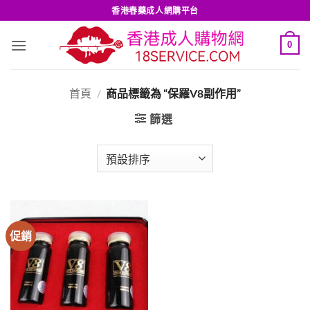
Skip
香港春藥成人網購平台
to
content
0
首頁
/
商品標籤為 “保羅V8副作用”
篩選
促銷