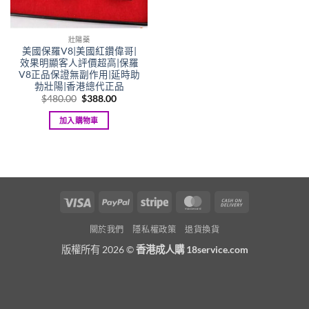
壯陽藥
美國保羅V8|美國紅鑽偉哥|
效果明顯客人評價超高|保羅
V8正品保證無副作用|延時助
勃壯陽|香港總代正品
Original
Current
$
480.00
$
388.00
price
price
was:
is:
加入購物車
$480.00.
$388.00.
Visa
PayPal
Stripe
MasterCard
Cash
On
關於我們
隱私權政策
退貨換貨
Delivery
版權所有 2026 ©
香港成人購 18service.com