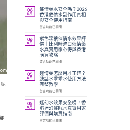
〈法
國
催情藥水安全嗎？2026
06
奴
8 月
香港催情水副作用真相
隸
與安全使用指南
液
在
效
留言功能已關閉
〈催
果
情
評
紫色淫狼催情水效果評
06
藥
價
8 月
價｜比利時進口催情藥
水
｜
水真實用家心得與香港
安
聽
購買攻略
全
話
嗎？
乖
在
留言功能已關閉
2026
乖
〈紫
香
水
色
迷情藥怎麼用才正確？
05
港
真
淫
8 月
聽話水乖乖水使用方法
催
實
狼
？呢
完整教學
情
用
催
水
在
家
情
留言功能已關閉
副
〈迷
心
水
作
情
得
效
迷幻水效果安全嗎？香
05
用
藥
與
果
8 月
港迷幻催眠水真實用家
真
怎
香
評
評價與購買指南
相
麼
港
價
部
在
與
用
留言功能已關閉
購
｜
〈迷
安
才
買
比
幻