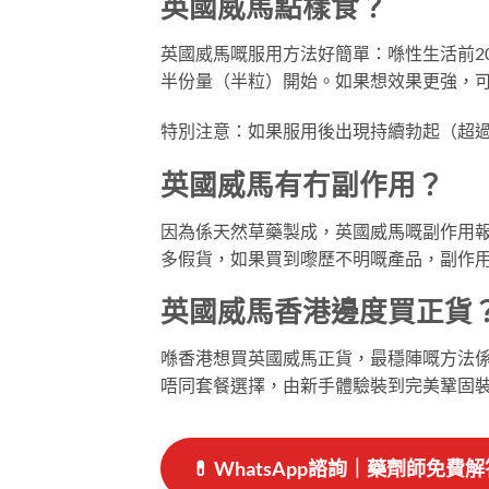
英國威馬點樣食？
英國威馬嘅服用方法好簡單：喺性生活前2
半份量（半粒）開始。如果想效果更強，
特別注意：如果服用後出現持續勃起（超過
英國威馬有冇副作用？
因為係天然草藥製成，英國威馬嘅副作用
多假貨，如果買到嚟歷不明嘅產品，副作
英國威馬香港邊度買正貨
喺香港想買英國威馬正貨，最穩陣嘅方法係
唔同套餐選擇，由新手體驗裝到完美鞏固
💊
WhatsApp諮詢｜藥劑師免費解