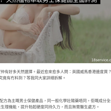
實仲有好多天然選擇。最近愈來愈多人問：英國威馬香港邊度買
，究竟有冇料到？等我同大家詳細拆解。
草藥配方為主嘅男士保健產品，同一般化學壯陽藥唔同，佢嘅成分全
性生理機能，提升勃起硬度同持久力，而且無需醫生處方。