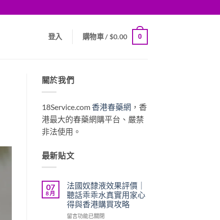
0
登入
購物車 /
$
0.00
關於我們
18Service.com
香港春藥網
，香
港最大的春藥網購平台、嚴禁
非法使用。
最新貼文
法國奴隸液效果評價｜
07
8 月
聽話乖乖水真實用家心
得與香港購買攻略
在
留言功能已關閉