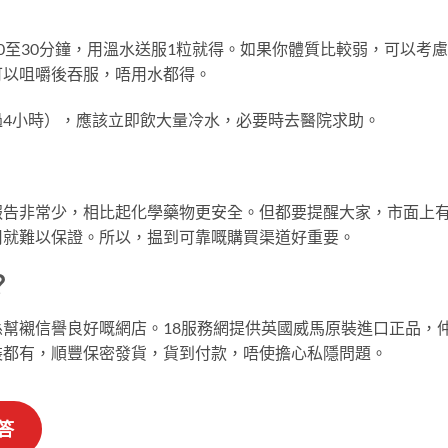
0至30分鐘，用溫水送服1粒就得。如果你體質比較弱，可以考
可以咀嚼後吞服，唔用水都得。
4小時），應該立即飲大量冷水，必要時去醫院求助。
報告非常少，相比起化學藥物更安全。但都要提醒大家，市面上
用就難以保證。所以，揾到可靠嘅購買渠道好重要。
？
幫襯信譽良好嘅網店。18服務網提供英國威馬原裝進口正品，
裝都有，順豐保密發貨，貨到付款，唔使擔心私隱問題。
答