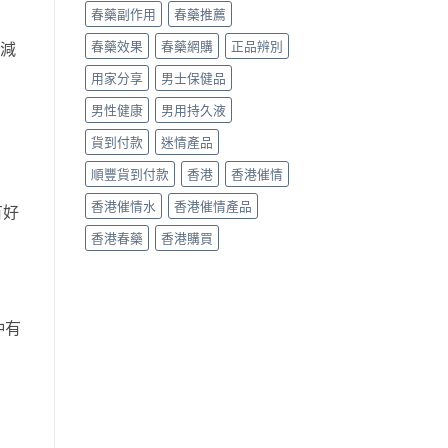
春藥副作用
春藥推薦
春藥效果
春藥網購
正品辨別
慮減
用家分享
男士保健品
男性健康
男用持久液
貨到付款
迷情產品
順豐貨到付款
香港
香港催情
香港催情水
香港催情產品
有好
香港春藥
香港購買
仲有