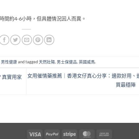
時間約4-6小時，但具體情況因人而異。
n
男性健康
and tagged
天然壯陽
,
男士保健品
,
英國威馬
.
女用催情藥推薦｜香港女仔真心分享：邊款好用、
？真實用家
買最穩陣
Visa
PayPal
Stripe
MasterCard
Cash