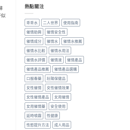
全
正
攻
利
水
使
確？
熱點關注
略〉
時
歸
效
用
聽
中
進
好似
果
指
話
口
安
南〉
水
催
乖乖水
二人世界
使用指南
全
中
乖
情
嗎？
乖
藥
催情助興
催情安全性
香
水
水
港
使
真
催情成分
催情水
催情水推薦
迷
用
實
幻
方
用
催情水比較
催情水用法
催
法
家
眠
催情水評價
催情液
催情產品
完
心
水
整
得
催情產品推薦
催情產品選購
真
教
與
實
學〉
香
口服春藥
壯陽保健品
用
中
港
家
購
女性催情
女性催情效果
評
買
價
攻
女性催情產品
女用催情
與
略〉
購
中
女用催情藥
安全使用
買
指
延時噴霧
性健康
南〉
中
性慾提升方法
成人用品