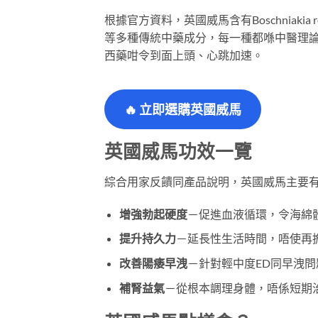
根據官方資料，英國威馬含有Boschniaki
等多種傳統中藥成分，每一種都喺中醫理
西藥咁令到面上頭、心跳加速。
🔥
立即選購英國威馬
英國威馬功效一覽
綜合用家反饋同產品說明，英國威馬主要
增強勃起硬度
－促進血液循環，令海綿
提升持久力
－延長性生活時間，唔使再
改善陽痿早洩
－針對輕中度ED同早洩
補腎益氣
－從根本調理身體，唔係短期