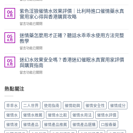
〈催
效
情
果
紫色淫狼催情水效果評價｜比利時進口催情藥水真
06
藥
評
8 月
實用家心得與香港購買攻略
水
價
在
留言功能已關閉
安
｜
〈紫
全
聽
色
嗎？
迷情藥怎麼用才正確？聽話水乖乖水使用方法完整
05
話
淫
2026
8 月
教學
乖
狼
香
乖
在
留言功能已關閉
催
港
水
〈迷
情
催
真
情
水
迷幻水效果安全嗎？香港迷幻催眠水真實用家評價
05
情
實
藥
效
8 月
與購買指南
水
用
怎
果
副
家
在
留言功能已關閉
麼
評
作
心
〈迷
用
價
用
得
幻
才
｜
真
與
水
熱點關注
正
比
相
香
效
確？
利
與
港
果
聽
時
安
購
安
話
進
乖乖水
二人世界
使用指南
催情助興
催情安全性
催情成分
全
買
全
水
口
使
攻
嗎？
乖
催
催情水
催情水推薦
催情水比較
催情水用法
催情水評價
用
略〉
香
乖
情
指
中
港
水
催情液
催情產品
催情產品推薦
催情產品選購
口服春藥
藥
南〉
迷
使
水
中
幻