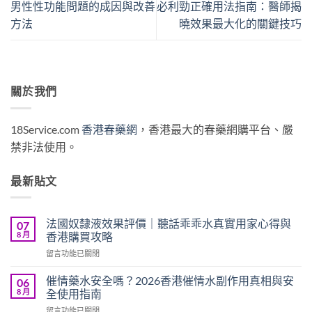
男性性功能問題的成因與改善
必利勁正確用法指南：醫師揭
方法
曉效果最大化的關鍵技巧
關於我們
18Service.com
香港春藥網
，香港最大的春藥網購平台、嚴
禁非法使用。
最新貼文
法國奴隸液效果評價｜聽話乖乖水真實用家心得與
07
8 月
香港購買攻略
在
留言功能已關閉
〈法
國
催情藥水安全嗎？2026香港催情水副作用真相與安
06
奴
8 月
全使用指南
隸
在
留言功能已關閉
液