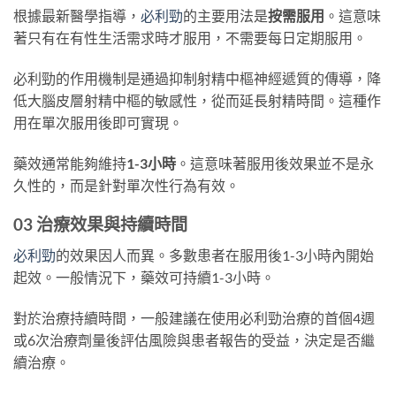
根據最新醫學指導，
必利勁
的主要用法是
按需服用
​。這意味
著只有在有性生活需求時才服用，不需要每日定期服用。
必利勁的作用機制是通過抑制射精中樞神經遞質的傳導，降
低大腦皮層射精中樞的敏感性，從而延長射精時間。這種作
用在單次服用後即可實現。
藥效通常能夠維持
1-3小時
​。這意味著服用後效果並不是永
久性的，而是針對單次性行為有效。
03 治療效果與持續時間
必利勁
的效果因人而異。多數患者在服用後1-3小時內開始
起效。一般情況下，藥效可持續1-3小時。
對於治療持續時間，一般建議在使用必利勁治療的首個4週
或6次治療劑量後評估風險與患者報告的受益，決定是否繼
續治療。