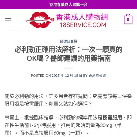
Skip
香港春藥成人網購平台
to
content
0
保健品資訊
必利勁正確用法解析：一次一顆真的
OK嗎？醫師建議的用藥指南
POSTED ON
2025 年 12 月 15 日
BY
香港春藥網
關於必利勁的用法，許多患者存在疑問：究竟應該每日保養
服用還是按需服用？劑量又該如何選擇？
事實上，根據臨床指導，必利勁的標準用法是
按需服用
，即
在性生活前1-3小時服用。推薦的起始劑量為30mg（半
顆），而不是直接服用60mg（一顆）。