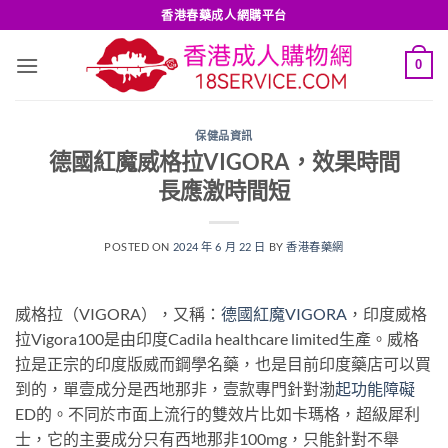
Skip
香港春藥成人網購平台
to
content
0
保健品資訊
德國紅魔威格拉VIGORA，效果時間
長應激時間短
POSTED ON
2024 年 6 月 22 日
BY
香港春藥網
威格拉（VIGORA），又稱：
德國紅魔VIGORA
，印度威格
拉Vigora100是由印度Cadila healthcare limited生產。威格
拉是正宗的印度版威而鋼學名藥，也是目前印度藥店可以買
到的，單壹成分是西地那非，壹款專門針對渤
起功能障礙
ED的。不同於市面上流行的雙效片比如卡瑪格，超級犀利
士，它的主要成分只有西地那非100mg，只能針對不舉