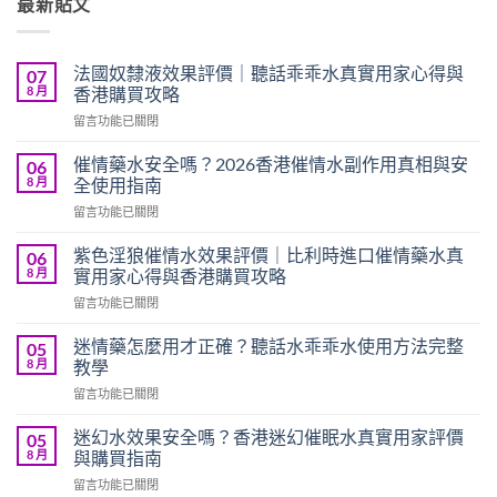
最新貼文
法國奴隸液效果評價｜聽話乖乖水真實用家心得與
07
8 月
香港購買攻略
在
留言功能已關閉
〈法
國
催情藥水安全嗎？2026香港催情水副作用真相與安
06
奴
8 月
全使用指南
隸
在
留言功能已關閉
液
〈催
效
情
果
紫色淫狼催情水效果評價｜比利時進口催情藥水真
06
藥
評
8 月
實用家心得與香港購買攻略
水
價
在
留言功能已關閉
安
｜
〈紫
全
聽
色
嗎？
迷情藥怎麼用才正確？聽話水乖乖水使用方法完整
05
話
淫
2026
8 月
教學
乖
狼
香
乖
在
留言功能已關閉
催
港
水
〈迷
情
催
真
情
水
迷幻水效果安全嗎？香港迷幻催眠水真實用家評價
05
情
實
藥
效
8 月
與購買指南
水
用
怎
果
副
家
在
留言功能已關閉
麼
評
作
心