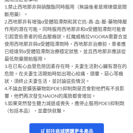
1.禁止西地那非與硝酸酯同時服用（無論後者是規律還是間
斷用藥）。
2.西地那非有增強α受體阻滯劑和其它抗-高-血-壓-藥物降壓
作用的潛在可能。同時服用西地那非和α受體阻滯劑可能會
引起壹些患者的低血壓癥狀。紅魔威格拉VIGORA需要合並
使用西地那非與α受體阻滯劑時，西地那非治療前，患者應
已經達到α受體阻滯劑治療穩定狀態，並且西地那非應該從
最低劑量開始服用。
3.在已有心血管危險因素存在時，夫妻生活對心臟有潛在的
危險。在夫妻生活開始時如出現心絞痛、頭暈、惡心等癥
狀，須終止夫妻生活，並討論這些情況。
4.不論血管擴張藥物如PDE5抑制劑是否會對他們有不良影
響，他們再次發生NAION的風險都會增加。
5.如果突然發生聽力減退或喪失，應停止服用PDE5抑制劑
（包括本品），並盡快就醫。
🛒 前往商城選購更多產品