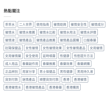
〈迷
用
價
用
得
幻
才
｜
真
與
水
熱點關注
正
比
相
香
效
確？
利
與
港
果
聽
時
安
購
安
話
進
乖乖水
二人世界
使用指南
催情助興
催情安全性
催情成分
全
買
全
水
口
使
攻
嗎？
乖
催
催情水
催情水推薦
催情水比較
催情水用法
催情水評價
用
略〉
香
乖
情
指
中
港
水
催情液
催情產品
催情產品推薦
催情產品選購
口服春藥
藥
南〉
迷
使
水
中
幻
壯陽保健品
女性催情
女性催情效果
女性催情產品
女用催情
用
真
催
方
實
眠
女用催情藥
安全使用
延時噴霧
性健康
性慾提升方法
法
用
水
完
家
成人用品
春藥副作用
春藥推薦
春藥效果
春藥網購
真
整
心
實
教
得
正品辨別
用家分享
男士保健品
男性健康
男用持久液
用
學〉
與
家
中
香
貨到付款
迷情產品
順豐貨到付款
香港
香港催情
評
港
價
購
香港催情水
香港催情產品
香港春藥
香港購買
與
買
購
攻
買
略〉
指
中
南〉
中