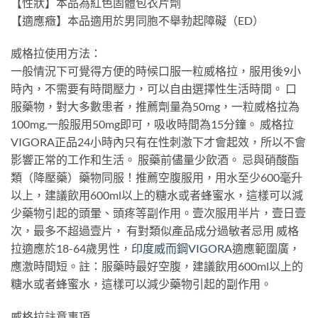
【性狀】本品為紅色固體包衣片劑
【適應癥】本品適用於男同胞不舉勃起障礙（ED）
威格拉使用方法：
一般情況下可覺得方便的時候口服一粒威格拉，服用後9小
時內，不需要有時間壓力，可以自由選擇性生活時間。 口
服藥物，對大多數患者，推薦劑量為50mg，一粒威格拉為
100mg,一般服用50mg即可，吸收時間為15分鐘。 威格拉
VIGORA正品24小時內只有在性刺激下才會起效，所以不會
影響正常的工作和生活。 服藥前儘量少飲酒。 忌與硝酸酯
類（降壓藥）藥物同服！推薦空腹服用，用水至少600毫升
以上，建議飲用600ml以上的糖水或者蜂蜜水，這樣可以減
少藥物引起的頭暈、頭疼等副作用。壹次服用半片，壹日壹
次，最多不超過壹片， 有對類似產品成分過敏者忌用 威格
拉適應於18-64歲男性，
印度威而鋼VIGORA
適應範圍廣，
應激時間短。註：服藥時最好空腹，建議飲用600ml以上的
糖水或者蜂蜜水，這樣可以減少藥物引起的副作用。
威格拉註意事項