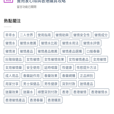
實用家心得與香港購買攻略
NO.1
與
水
價
強
價
在
留言功能已關閉
安
｜
力
格
〈紫
全
聽
催
完
色
嗎？
話
眠
整
淫
熱點關注
2026
乖
迷
攻
狼
香
乖
幻
略〉
催
港
水
水
中
情
催
真
乖乖水
二人世界
使用指南
催情助興
催情安全性
催情成分
真
水
情
實
實
效
水
用
催情水
催情水推薦
催情水比較
催情水用法
催情水評價
用
果
副
家
家
評
作
催情液
催情產品
催情產品推薦
催情產品選購
口服春藥
心
心
價
用
得
得
｜
壯陽保健品
女性催情
女性催情效果
女性催情產品
女用催情
真
與
與
比
相
香
香
利
女用催情藥
安全使用
延時噴霧
性健康
性慾提升方法
與
港
港
時
安
購
購
成人用品
春藥副作用
春藥效果
春藥網購
正品辨別
進
全
買
買
口
使
攻
攻
用家分享
男士保健品
男性健康
貨到付款
迷情產品
催
用
略〉
略〉
情
指
中
中
迷藥效果
迷藥水
順豐貨到付款
香港
香港催情
香港催情水
藥
南〉
水
中
香港催情產品
香港春藥
香港購買
真
實
用