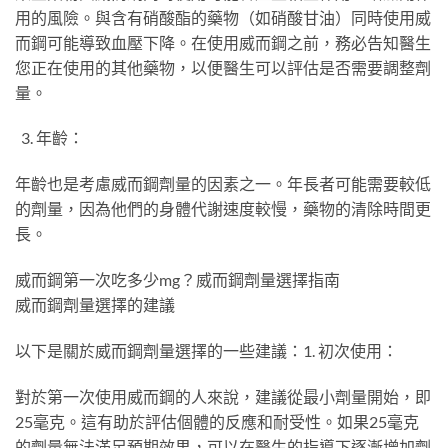
用的風險。與含有硝酸酯的藥物（如硝酸甘油）同時使用威
而鋼可能導致血壓下降。在使用威而鋼之前，務必告知醫生
您正在使用的其他藥物，以便醫生可以評估是否需要調整劑
量。
年齡：
年齡也是考慮威而鋼劑量的因素之一。年長者可能需要較低
的劑量，因為他們的身體代謝速度較慢，藥物的清除時間更
長。
威而鋼第一次吃多少mg？威而鋼劑量選擇指南
威而鋼劑量選擇的建議
以下是關於威而鋼劑量選擇的一些建議：1. 初次使用：
對於第一次使用威而鋼的人來說，建議從最小劑量開始，即
25毫克。這有助於評估個體的反應和耐受性。如果25毫克
的劑量無法滿足預期效果，可以在醫生的指導下逐漸增加劑