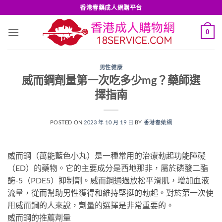
Skip
香港春藥成人網購平台
to
content
0
男性健康
威而鋼劑量第一次吃多少mg？藥師選
擇指南
POSTED ON
2023 年 10 月 19 日
BY
香港春藥網
威而鋼（萬能藍色小丸）是一種常用的治療勃起功能障礙
（ED）的藥物。它的主要成分是西地那非，屬於磷酸二酯
酶-5（PDE5）抑制劑。威而鋼通過放松平滑肌，增加血液
流量，從而幫助男性獲得和維持堅挺的勃起。對於第一次使
用威而鋼的人來說，劑量的選擇是非常重要的。
威而鋼的推薦劑量