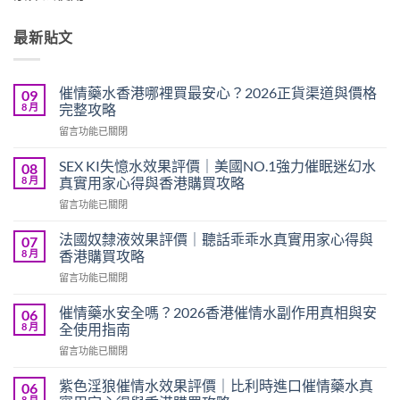
最新貼文
催情藥水香港哪裡買最安心？2026正貨渠道與價格
09
8 月
完整攻略
在
留言功能已關閉
〈催
情
SEX KI失憶水效果評價｜美國NO.1強力催眠迷幻水
08
藥
8 月
真實用家心得與香港購買攻略
水
在
留言功能已關閉
香
〈SEX
港
KI
哪
法國奴隸液效果評價｜聽話乖乖水真實用家心得與
07
失
裡
8 月
香港購買攻略
憶
買
在
留言功能已關閉
水
最
〈法
效
安
國
果
催情藥水安全嗎？2026香港催情水副作用真相與安
06
心？
奴
評
8 月
全使用指南
2026
隸
價
正
在
留言功能已關閉
液
｜
貨
〈催
效
美
渠
情
果
紫色淫狼催情水效果評價｜比利時進口催情藥水真
06
國
道
藥
評
8 月