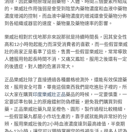
消除，因此藥物原理是由藥物、人體、時間三個要素所組成
的。樂威壯作用強弱是會受到陰莖內藥物濃度和血液中藥物
濃度增減的控制，而血液中藥物濃度的增減還會受藥物分佈
到各組織或器官的速度、藥物量及藥物速率的影響。
樂威壯相對於伐地那非來說那就是持續時間長，因其安全性
高和12小時勃起能力而深受消費者的喜歡，而一些假冒樂威
壯的商家正是看準了這些，售賣一些假冒樂威壯，常常導致
人體服用勃起長時間不消，又痛又尷尬，服用之後還有一定
的後遺症，對人體的危害非常大。
正品樂威壯除了直接通過各種嚴格檢測外，還能有效保證藥
效，服用安全可靠，畢竟這個東西我們是吃進肚子裡的，所
以大家在購買
印度樂威壯正品
藥品的時候，一定要慎重，一
定要認準包裝上的原廠鐳射防偽標籤，避免我們購買到假
藥。正品樂威壯藥丸是呈橙色、圓形，製作過程比較精細，
一些假冒藥丸都是小作坊生產的，靠手感就能夠非常好的分
辨，服用樂威壯後的2小時血液濃度達到最高峰值，半衰期
為6-12小時，讓您可以隨時掌握您的性福生活。很多人認為