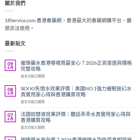
關於我們
18Service.com
香港春藥網
，香港最大的春藥網購平台、嚴
禁非法使用。
最新貼文
催情藥水香港哪裡買最安心？2026正貨渠道與價格
09
8 月
完整攻略
在
留言功能已關閉
〈催
情
SEX KI失憶水效果評價｜美國NO.1強力催眠迷幻水
08
藥
8 月
真實用家心得與香港購買攻略
水
在
留言功能已關閉
香
〈SEX
港
KI
哪
法國奴隸液效果評價｜聽話乖乖水真實用家心得與
07
失
裡
8 月
香港購買攻略
憶
買
在
留言功能已關閉
水
最
〈法
效
安
國
果
催情藥水安全嗎？2026香港催情水副作用真相與安
心？