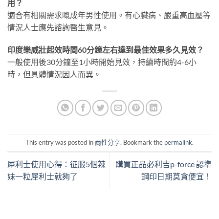
用？
適合有相關需求嘅成年男性使用。有心臟病、嚴重高血壓等
情況人士應先諮詢醫生意見。
印度樂威壯起效時間60分鐘左右達到最佳效果多久見效？
一般使用後30分鐘至1小時開始見效，持續時間約4-6小
時，但具體情況因人而異。
This entry was posted in
兩性分享
. Bookmark the
permalink
.
犀利士使用心得：征服5個辣
購買正品必利吉p-force 認準
妹一粒犀利士就夠了
鋼印日期莫貪便宜！