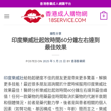
Skip
香港春藥成人網購平台
to
content
0
兩性分享
印度樂威壯起效時間60分鐘左右達到
最佳效果
POSTED ON
2025 年 5 月 21 日
BY
香港春藥網
印度樂威壯
給勃起硬度不佳的朋友更是帶來更多驚喜，解鎖
更多技能！最近很多朋友諮詢關於什麼時候服用印度樂威壯
效果最佳！醫師分析樂威壯起效時間60分鐘左右達到最佳峰
值！任何一款藥物的用藥最佳時間取決於藥物的代謝半衰期
和個體情況，前者是藥代動力學，後者是與患者相關的個人
因素（如腎功能、基因構成、性別、年齡）簡而言之，樂威