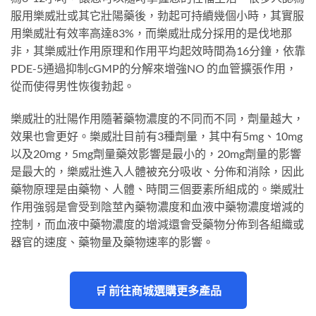
服用樂威壯或其它壯陽藥後，勃起可持續幾個小時，其實服
用樂威壯有效率高達83%，而樂威壯成分採用的是伐地那
非，其樂威壯作用原理和作用平均起效時間為16分鐘，依靠
PDE-5通過抑制cGMP的分解來增強NO 的血管擴張作用，
從而使得男性恢復勃起。
樂威壯的壯陽作用隨著藥物濃度的不同而不同，劑量越大，
效果也會更好。樂威壯目前有3種劑量，其中有5mg、10mg
以及20mg，5mg劑量藥效影響是最小的，20mg劑量的影響
是最大的，樂威壯進入人體被充分吸收、分佈和消除，因此
藥物原理是由藥物、人體、時間三個要素所組成的。樂威壯
作用強弱是會受到陰莖內藥物濃度和血液中藥物濃度增減的
控制，而血液中藥物濃度的增減還會受藥物分佈到各組織或
器官的速度、藥物量及藥物速率的影響。
🛒 前往商城選購更多產品